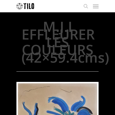
M.J.I
EFFLEURER
LES
COULEURS
(42×59.4cms)