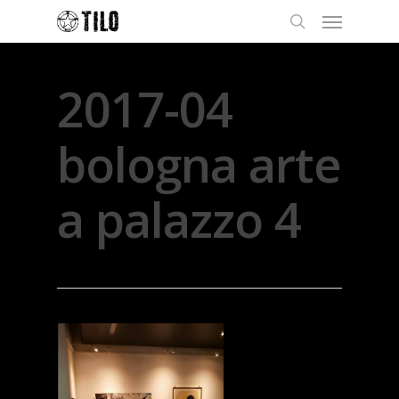
2017-04
bologna arte
a palazzo 4