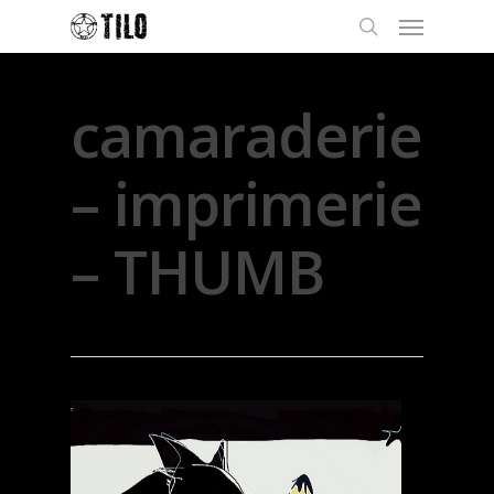
camaraderie
– imprimerie
– THUMB