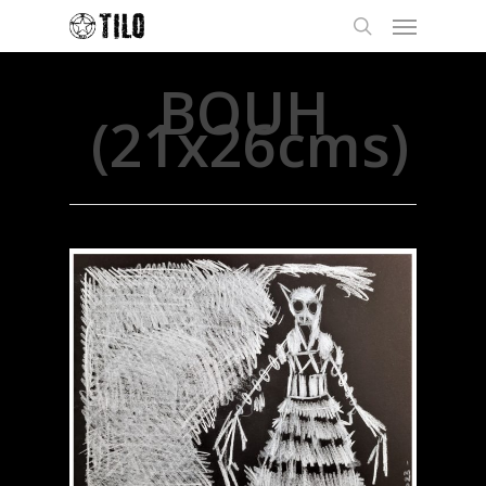
BOUH
(21x26cms)