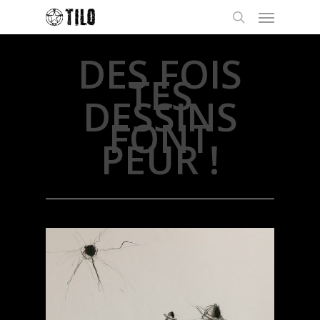
DES FOIS
TES
DESSINS
FONT
PEUR !