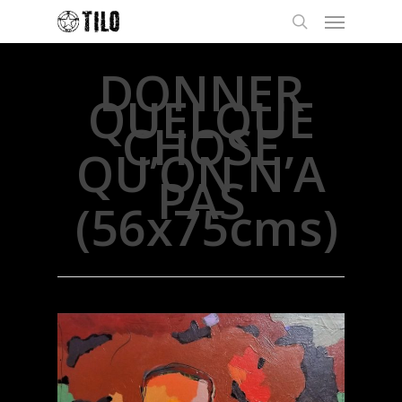
DONNER
QUELQUE
CHOSE
QU’ON N’A
PAS
(56x75cms)