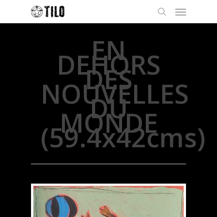
EN
DEHORS
DES
NOUVELLES
DU
MONDE
(59.4x42cms)