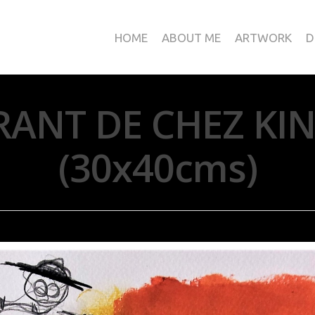
HOME
ABOUT ME
ARTWORK
D
RANT DE CHEZ KIN
(30x40cms)