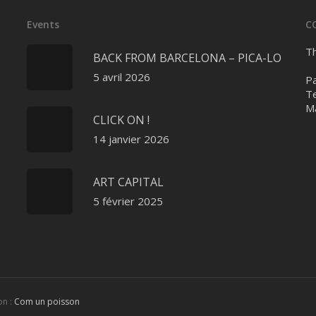
Events
C
Th
BACK FROM BARCELONA – PICA-LO
5 avril 2026
Pa
Te
Ma
CLICK ON !
14 janvier 2026
ART CAPITAL
5 février 2025
on :
Com un poisson