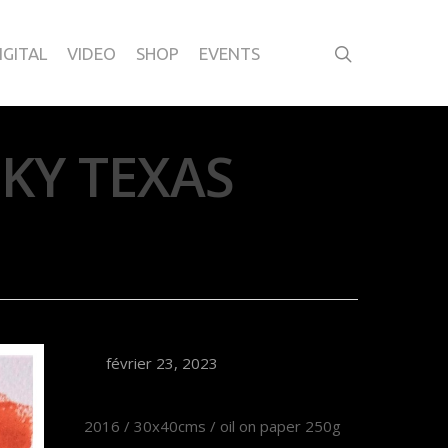
IGITAL
VIDEO
SHOP
EVENTS
KY TEXAS
février 23, 2023
2016 / 30x40cms / oil on paper 250g