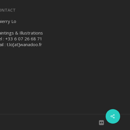
ONTACT
ierry Lo
intings & Illustrations
l : +33 6 07 26 68 71
il :
t.lo[at]wanadoo.fr