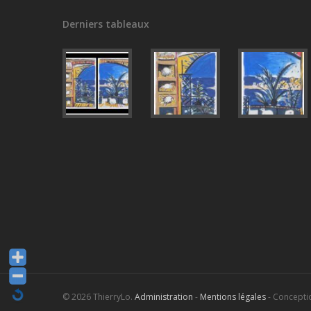
Derniers tableaux
© 2026 ThierryLo.
Administration
-
Mentions légales
- Concepti