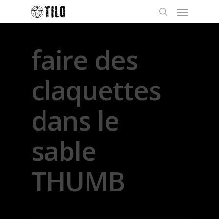
faire des
claquettes
dans le
sable
THUMB