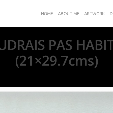
HOME
ABOUT ME
ARTWORK
D
UDRAIS PAS HABIT
(21×29.7cms)