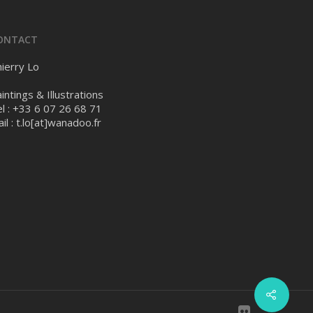
ONTACT
ierry Lo
intings & Illustrations
l : +33 6 07 26 68 71
il :
t.lo[at]wanadoo.fr