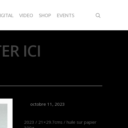
IGITAL
VIDEO
SHOP
EVENTS
ER ICI
octobre 11, 2023
2023 / 21×29.7cms / huile sur papier
300g