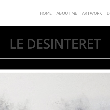
HOME
ABOUT ME
ARTWORK
D
LE DESINTERET