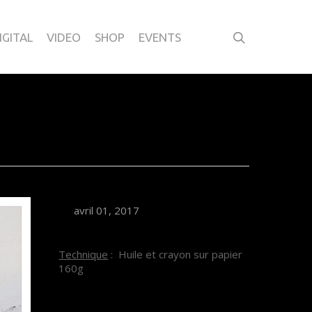
IGITAL
VIDEO
SHOP
EVENTS
avril 01, 2017
Technique
: Huile et crayon sur papier
160g