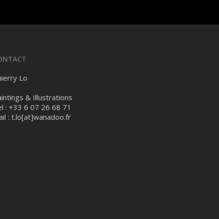
ONTACT
ierry Lo
intings & Illustrations
l : +33 6 07 26 68 71
il :
t.lo[at]wanadoo.fr