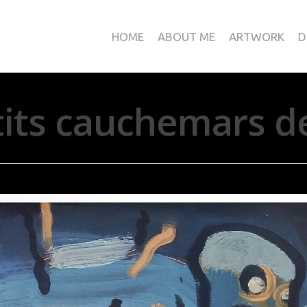
HOME
ABOUT ME
ARTWORK
D
tits cauchemars de