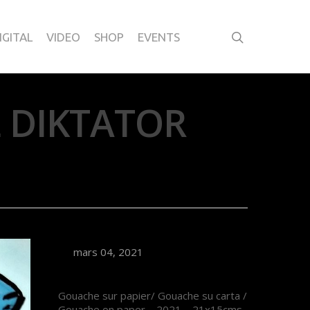
IGITAL
VIDEO
SHOP
EVENTS
L DIKTATOR
mars 04, 2021
Gouache sur papier/ Gouache su carta /
Gouache on paper – 2021 – 21x15cms