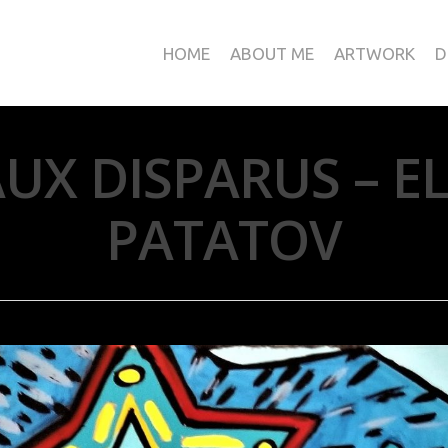
HOME
ABOUT ME
ARTWORK
D
UX DISPARUS – E
PATATOV