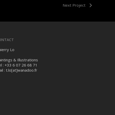
Next Project
ONTACT
ierry Lo
intings & Illustrations
l : +33 6 07 26 68 71
il :
t.lo[at]wanadoo.fr