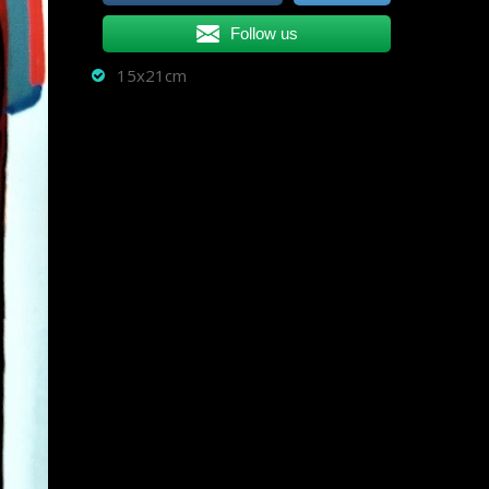
Follow us
15x21cm