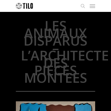
LES
ANIMAUX
DISPARUS
–
L’ARCHITECTE
DES
PIECES
MONTEES