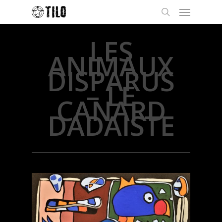
LES
ANIMAUX
DISPARUS
– LE
CANARD
DADAISTE