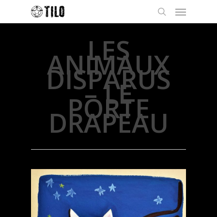
LES
ANIMAUX
DISPARUS
– LE
PORTE
DRAPEAU