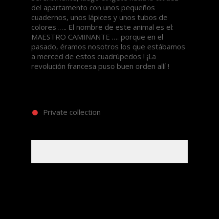
del apartamento con unos pequeños
cuadernos, unos lápices y unos tubos de
colores ….. El nombre de este animal es el:
MAESTRO CAMINANTE
…. porque en el
pasado, éramos nosotros los que estábamos
a merced de estos cuadrúpedos ! ¡La
revolución francesa puso buen orden allí !
Private collection