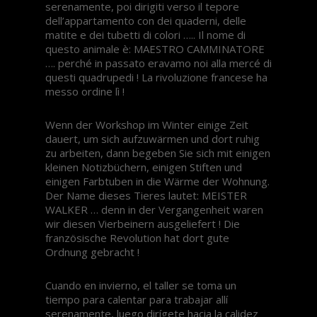
serenamente, poi dirigiti verso il tepore
dell’appartamento con dei quaderni, delle
matite e dei tubetti di colori ….. Il nome di
questo animale è: MAESTRO CAMMINATORE
…. perché in passato eravamo noi alla mercé di
questi quadrupedi ! La rivoluzione francese ha
messo ordine lì !
Wenn der Workshop im Winter einige Zeit
dauert, um sich aufzuwärmen und dort ruhig
zu arbeiten, dann begeben Sie sich mit einigen
kleinen Notizbüchern, einigen Stiften und
einigen Farbtuben in die Wärme der Wohnung.
Der Name dieses Tieres lautet: MEISTER
WALKER … denn in der Vergangenheit waren
wir diesen Vierbeinern ausgeliefert ! Die
französische Revolution hat dort gute
Ordnung gebracht !
Cuando en invierno, el taller se toma un
tiempo para calentar para trabajar allí
serenamente, luego dirígete hacia la calidez