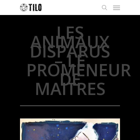
LES
ANIMAUX
DISPARUS
– LE
PROMENEUR
DE
MAITRES