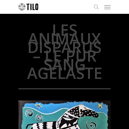
LES
ANIMAUX
DISPARUS
– LE PUR
SANG
AGELASTE