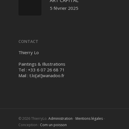
ART CAPITAL
5 février 2025
CONTACT
Thierry Lo
Paintings & Illustrations
Tel : +33 6 07 26 68 71
Mail :
t.lo[at]wanadoo.fr
© 2026 ThierryLo.
Administration
-
Mentions légales
-
Conception :
Com un poisson