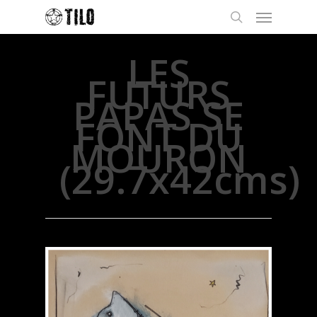
LES
FUTURS
PAPAS SE
FONT DU
MOURON
(29.7x42cms)