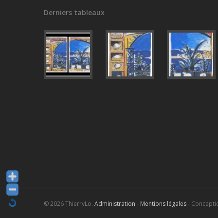
Derniers tableaux
© 2026 ThierryLo.
Administration
-
Mentions légales
- Concepti