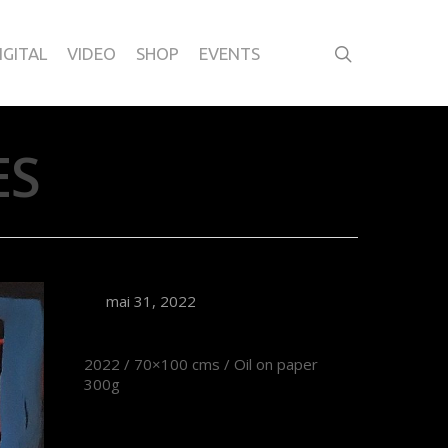
IGITAL
VIDEO
SHOP
EVENTS
ES
mai 31, 2022
2022 / 70×100 cms / Oil on paper
300g