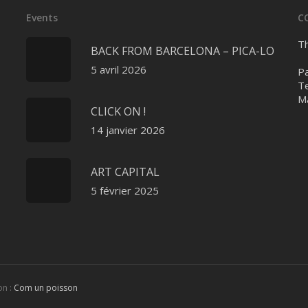
Events
C
Th
BACK FROM BARCELONA – PICA-LO
5 avril 2026
Pa
Te
Ma
CLICK ON !
14 janvier 2026
ART CAPITAL
5 février 2025
on :
Com un poisson