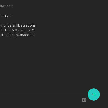
ONTACT
ierry Lo
intings & Illustrations
l : +33 6 07 26 68 71
il :
t.lo[at]wanadoo.fr