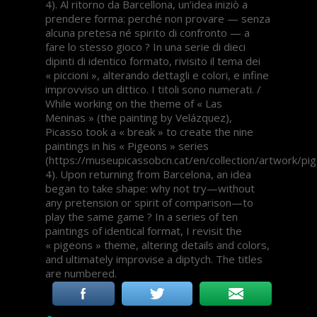
4). Al ritorno da Barcellona, ​​un’idea iniziò a
prendere forma: perché non provare — senza
alcuna pretesa né spirito di confronto — a
fare lo stesso gioco ? In una serie di dieci
dipinti di identico formato, rivisito il tema dei
« piccioni », alterando dettagli e colori, e infine
improvviso un dittico. I titoli sono numerati. /
While working on the theme of « Las
Meninas » (the painting by Velázquez),
Picasso took a « break » to create the nine
paintings in his « Pigeons » series
(https://museupicassobcn.cat/en/collection/artwork/pi
4). Upon returning from Barcelona, ​​an idea
began to take shape: why not try—without
any pretension or spirit of comparison—to
play the same game ? In a series of ten
paintings of identical format, I revisit the
« pigeons » theme, altering details and colors,
and ultimately improvise a diptych. The titles
are numbered.