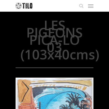
LES
PIGEONS
PICA-LO
03
(103x40cms)