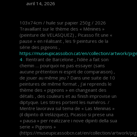
avril 14, 2026
103x74cm / huile sur papier 250g / 2026
Travaillant sur le thème des « Ménines »
(peinture de VELASQUEZ) , Picasso fit une «
pause » en réalisant , les 9 peintures de la
série des pigeons ,
https://museupicassobcn.cat/en/collection/artwork/pig
4
. Rentrant de Barcelone , l’idée a fait son
chemin … pourquoi ne pas essayer (sans
aucune prétention ni esprit de comparaison) ,
de jouer au même jeu ? Dans une suite de 10
peintures de même format , j’ai reprends le
thème des « pigeons » en changeant des
détails , des couleurs et au finish improvise un
diptyque. Les titres portent les numéros. /
Mentre lavorava sul tema de « Las Meninas »
(il dipinto di Velázquez), Picasso si prese una
« pausa » per realizzare i nove dipinti della sua
serie « Pigeons »
(https://museupicassobcn.cat/en/collection/artwork/pi