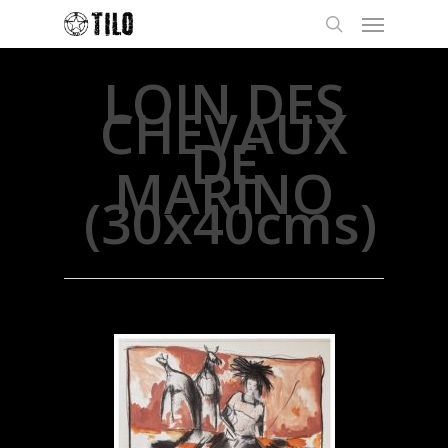
LOIN DES
CHEVAUX
DE
MARINO
(30x40cms)