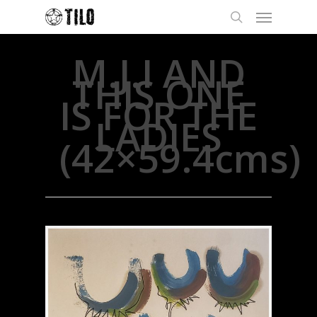
M.J.I AND
THIS ONE
IS FOR THE
LADIES
(42×59.4cms)