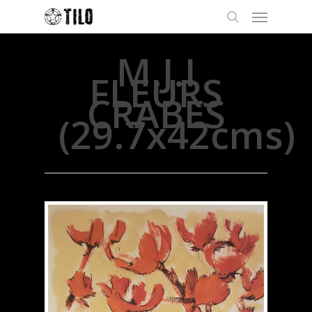
M.J.I
FLEURS
CRABES
(29.7x42cms)