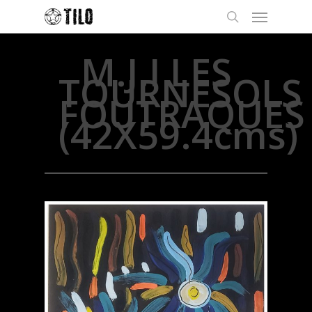
M.J.I LES
TOURNESOLS
FOUTRAQUES
(42X59.4cms)