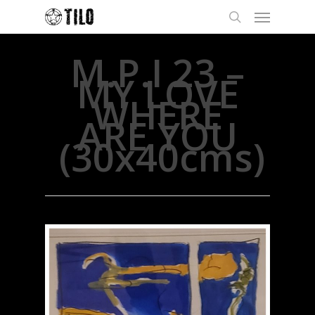
M.P.I 23 –
MY LOVE
WHERE
ARE YOU
(30x40cms)