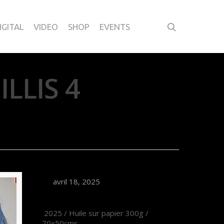
IGITAL
VIDEO
SHOP
EVENTS
ILLIS 4
avril 18, 2025
2025 / Huile sur papier 300g /
70x50cms