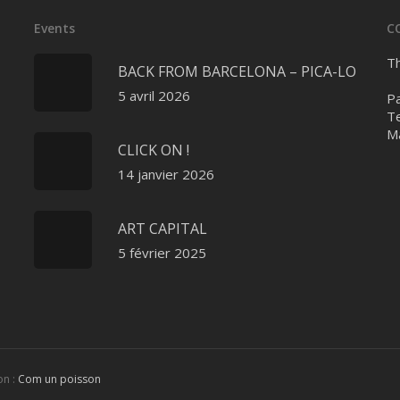
Events
C
Th
BACK FROM BARCELONA – PICA-LO
5 avril 2026
Pa
Te
Ma
CLICK ON !
14 janvier 2026
ART CAPITAL
5 février 2025
on :
Com un poisson