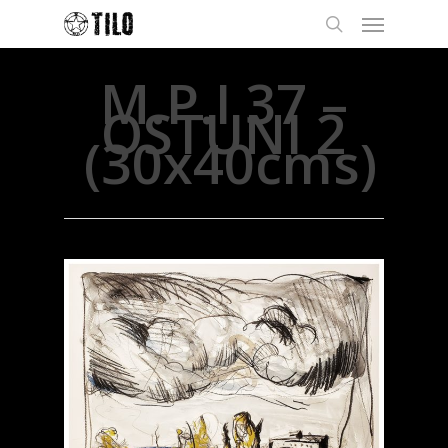
M.P.I 37 –
OSTUNI 2
(30x40cms)