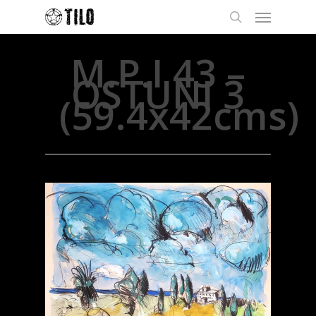
M.P.I 43 –
OSTUNI 3
(59.4x42cms)