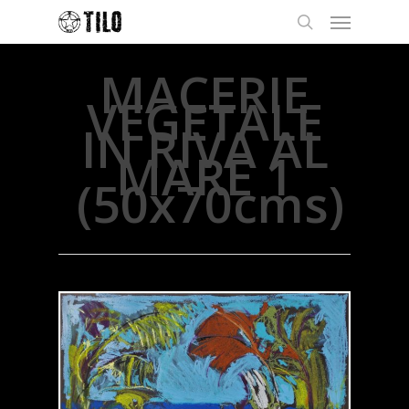
MACERIE
VEGETALE
IN RIVA AL
MARE 1
(50x70cms)