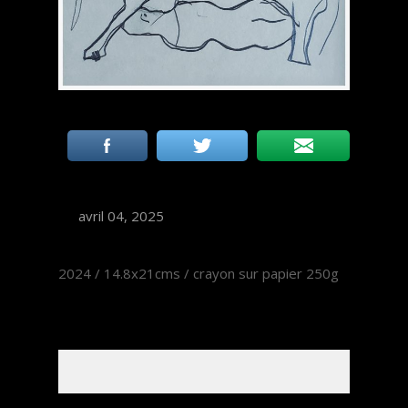
avril 04, 2025
2024 / 14.8x21cms / crayon sur papier 250g