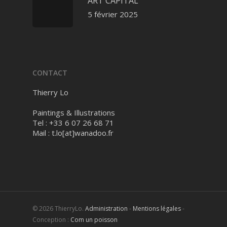
ART CAPITAL
5 février 2025
CONTACT
Thierry Lo
Paintings & Illustrations
Tel : +33 6 07 26 68 71
Mail :
t.lo[at]wanadoo.fr
© 2026 ThierryLo.
Administration
-
Mentions légales
-
Conception :
Com un poisson