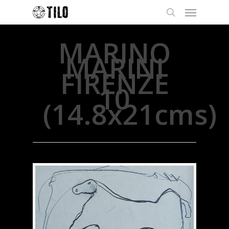
MARINO
MARINI
FIRENZE
10
(14.8x21cms)