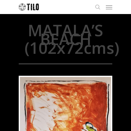
MATALA’S
BEACH
(102x72cms)