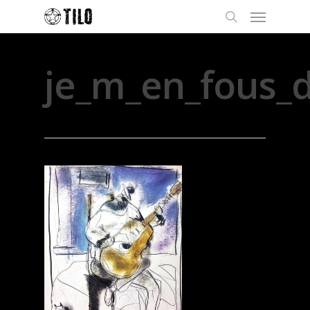
je_m_en_fous_d