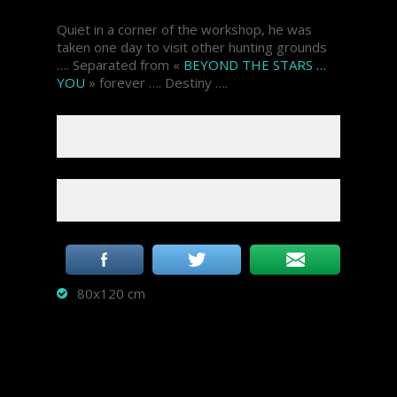
Quiet in a corner of the workshop, he was
taken one day to visit other hunting grounds
…. Separated from «
BEYOND THE STARS …
YOU
» forever …. Destiny ….
80x120 cm