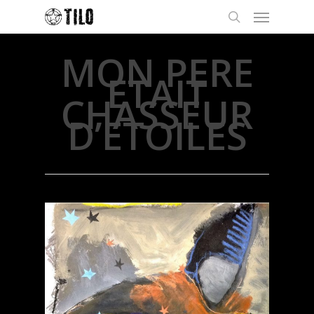
MON PERE
ETAIT
CHASSEUR
D’ETOILES