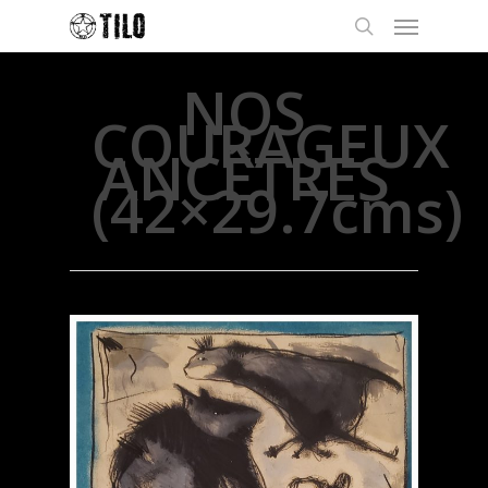
NOS
COURAGEUX
ANCÊTRES
(42×29.7cms)