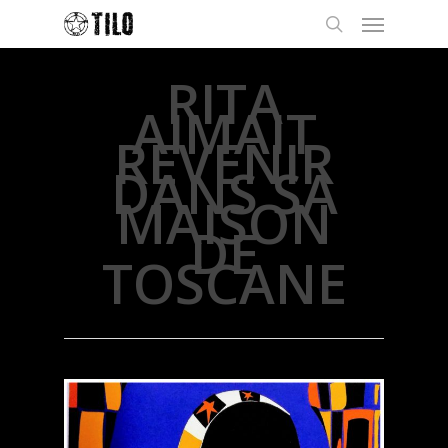
RITA
AIMAIT
REVENIR
DANS SA
MAISON
DE
TOSCANE