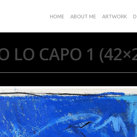
HOME
ABOUT ME
ARTWORK
D
O LO CAPO 1 (42×