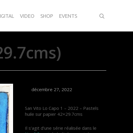
IGITAL
VIDEO
SHOP
EVENTS
29.7cms)
décembre 27, 2022
San Vito Lo Capo 1 – 2022 – Pastels
huile sur papier 42×29.7cms
Il s’agit d’une série réalisée dans le