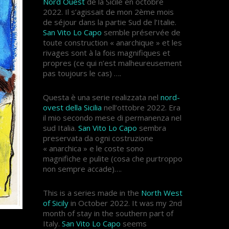
Nord Ouest
de la Sicile en octobre
2022. Il s’agissait de mon 2ème mois
de séjour dans la partie Sud de l’Italie.
San Vito Lo Capo
semble préservée de
toute construction « anarchique » et les
rivages sont à la fois magnifiques et
propres (ce qui n’est malheureusement
pas toujours le cas) ….
Questa è una serie realizzata nel
nord-
ovest della Sicilia
nell’ottobre 2022. Era
il mio secondo mese di permanenza nel
sud Italia.
San Vito Lo Capo
sembra
preservata da ogni costruzione
« anarchica » e le coste sono
magnifiche e pulite (cosa che purtroppo
non sempre accade)….
This is a series made in the
North West
of Sicily
in October 2022. It was my 2nd
month of stay in the southern part of
Italy.
San Vito Lo Capo
seems