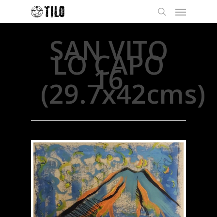
SAN VITO
LO CAPO
16
(29.7x42cms)