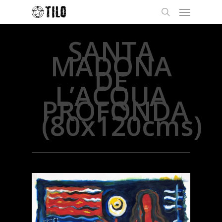
SANTA
MADONA
DE
L’ACQUA
PROFONDA
(80x120cms)