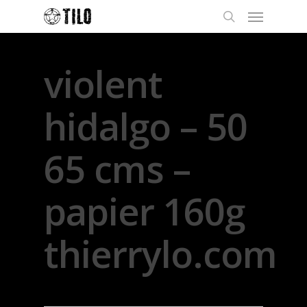
violent
hidalgo – 50
65 cms –
papier 160g
thierrylo.com