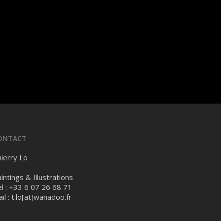
ONTACT
ierry Lo
intings & Illustrations
l : +33 6 07 26 68 71
il :
t.lo[at]wanadoo.fr