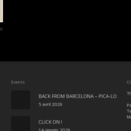
41
Events
C
Th
BACK FROM BARCELONA – PICA-LO
5 avril 2026
Pa
Te
Ma
CLICK ON !
14 janvier 2026