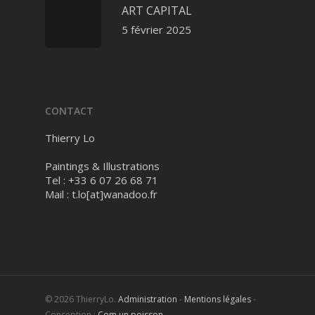
ART CAPITAL
5 février 2025
CONTACT
Thierry Lo
Paintings & Illustrations
Tel : +33 6 07 26 68 71
Mail :
t.lo[at]wanadoo.fr
© 2026 ThierryLo.
Administration
-
Mentions légales
-
Conception :
Com un poisson