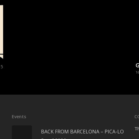
5
1
Events
C
Th
BACK FROM BARCELONA – PICA-LO