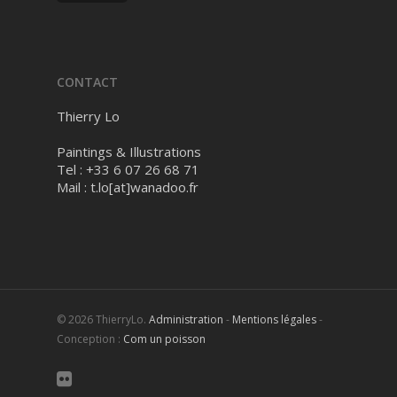
CONTACT
Thierry Lo
Paintings & Illustrations
Tel : +33 6 07 26 68 71
Mail :
t.lo[at]wanadoo.fr
© 2026 ThierryLo.
Administration
-
Mentions légales
-
Conception :
Com un poisson