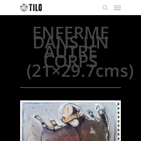
ENFERME
DANS UN
AUTRE
CORPS
(21×29.7cms)