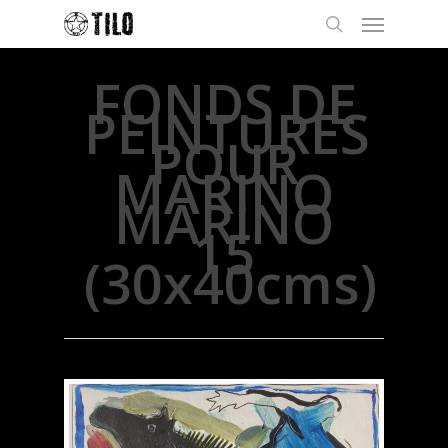
FONDS DE
PEINTURES
POUR
MARINO
MARINO
15
(30x40cms)