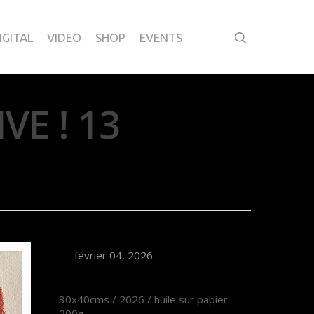
IGITAL
VIDEO
SHOP
EVENTS
VE ! 13
février 04, 2026
30x40cms / 2026 / huile sur papier
200g