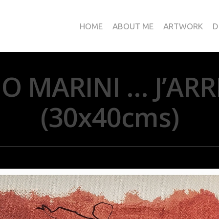
HOME
ABOUT ME
ARTWORK
D
 MARINI … J’ARRI
(30x40cms)