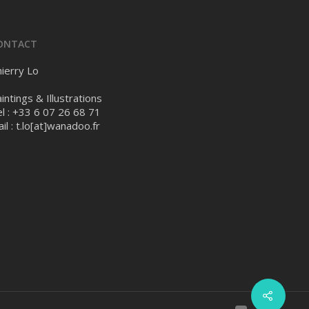
ONTACT
ierry Lo
intings & Illustrations
l : +33 6 07 26 68 71
il :
t.lo[at]wanadoo.fr