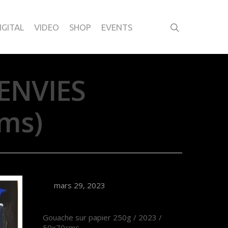
IGITAL
VIDEO
SHOP
EVENTS
ENVIES
ms)
mars 29, 2023
Gouache sur papier 250g / 2023 /
50x70cms