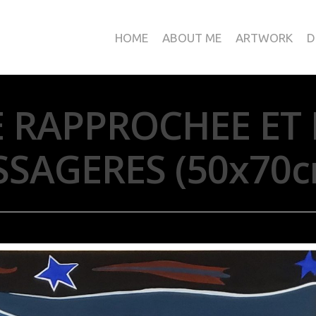
HOME
ABOUT ME
ARTWORK
D
 RAPPROCHEE ET 
SSAGERES (50x70c