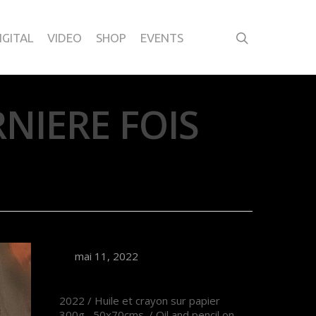
IGITAL
VIDEO
SHOP
EVENTS
RNIERE FOIS
mai 11, 2022
2022 / Huile et crayon sur papier
300g 50x70cms. /
Oil and pencil on