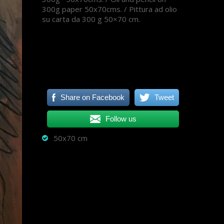
300g paper 50x70cms. / P
ittura ad olio
su carta da 300 g 50×70 cm.
Share on Facebook
Tweet
Follow us
50x70 cm