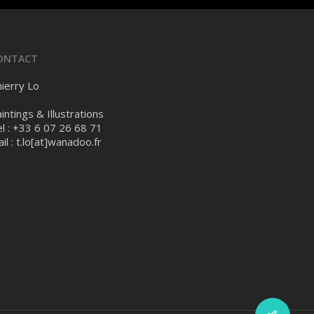
ONTACT
ierry Lo
intings & Illustrations
l : +33 6 07 26 68 71
il :
t.lo[at]wanadoo.fr