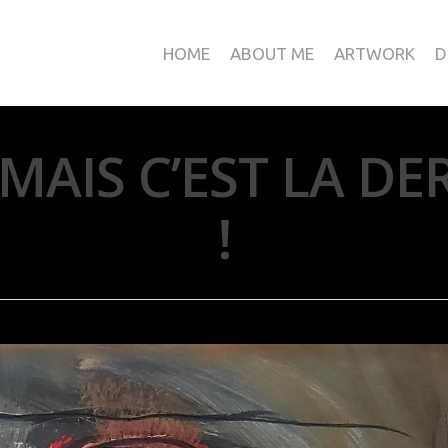
HOME
ABOUT ME
ARTWORK
D
 MAIS C’EST LA DE
!