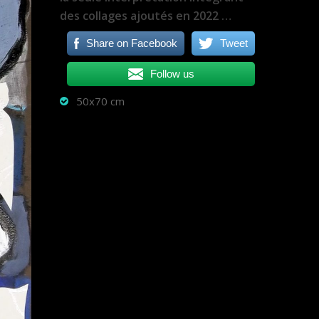
des collages ajoutés en 2022 …
Share on Facebook
Tweet
Follow us
50x70 cm