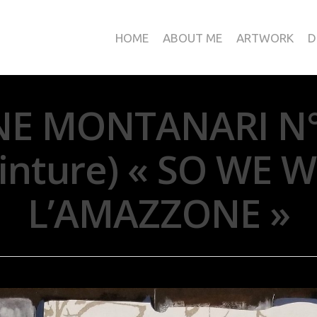
HOME
ABOUT ME
ARTWORK
D
 MONTANARI N°1
einture) « SO WE W
L’AMAZZONE »