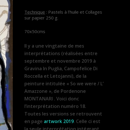
Technique
: Pastels à l’huile et Collages
sur papier 250 g.
70x50cms
Il y a une vingtaine de mes
interprétations (réalisées entre
septembre et novembre 2019 à
Gravina In Puglia, Campofelice Di
Roccella et Letojanni), de la
peinture intitulée « So we were / L’
Amazzone », de Pordenone
MONTANARI . Voici donc
l’interprétation numéro 18.
Toutes les versions se retrouvent
en page
artwork 2019
. Celle ci est
la seule interprétation intégrant