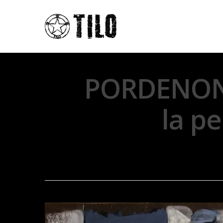
PORDENONE
la p