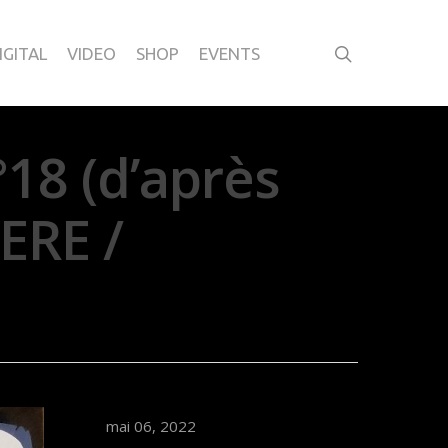
IGITAL
VIDEO
SHOP
EVENTS
8 (d’après
ERE /
mai 06, 2022