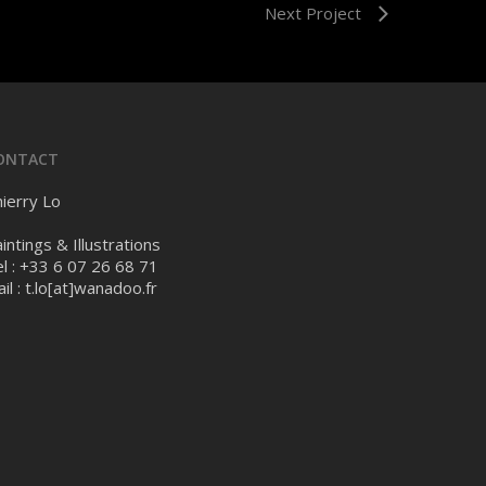
Next Project
ONTACT
ierry Lo
intings & Illustrations
l : +33 6 07 26 68 71
il :
t.lo[at]wanadoo.fr